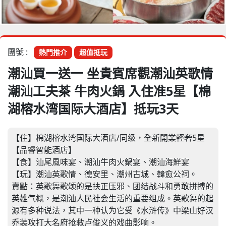
團號 :
熱門推介
超值抵玩
潮汕買一送一 坐貴賓席觀潮汕英歌情
潮汕工夫茶 牛肉火鍋 入住准5星【棉
湖榕水湾国际大酒店】抵玩3天
【住】棉湖榕水湾国际大酒店/同级，全新開業輕奢5星
【品睿智能酒店】
【食】汕尾風味宴、潮汕牛肉火鍋宴、潮汕海鮮宴
【玩】潮汕英歌情、德安里、潮州古城、韓愈公祠。
賣點：英歌舞歌颂的是扶正压邪、团结战斗和勇敢拼搏的
英雄气概，是潮汕人民社会生活的重要组成。英歌舞的起
源有多种说法，其中一种认为它受《水浒传》中梁山好汉
乔装攻打大名府抢救卢俊义的戏曲影响。