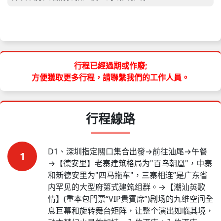
行程已經過期或作廢;
方便獲取更多行程，請聯繫我們的工作人員。
行程線路
D1、深圳指定關口集合出發→前往汕尾→午餐
1
→【德安里】老寨建筑格局为"百鸟朝凰"，中寨
和新德安里为"四马拖车"，三寨相连”是广东省
内罕见的大型府第式建筑组群。→【潮汕英歌
情】(重本包門票“VIP貴賓席”)剧场的九维空间全
息巨幕和旋转舞台矩阵，让整个演出如临其境，