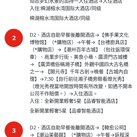
动态梦幻水景的加持一入住酒店→入住酒店

入住:棉湖榕水湾国际大酒店/同级
棉湖榕水湾国际大酒店/同级
D2、酒店自助早餐後離開酒店→【佛手果文化
2
博物馆】（*購物店）→午餐→【台禮廚具店】
（*購物店）→【潮州百年古城】（包往返環保
車）、商業步行街、美食小巷、廣濟門古城樓 
→ 【廣濟橋俗稱湘子橋】外觀中國四大古名橋
之一→ 【開元寺】千年古剎→晚餐【古城內自
理】→7:30【自行前往湘子橋旁眼看燈光秀】
（燈光秀視當地開放時間有所改變，如遇不開本
公司不作賠償。）→入住酒店。

入住：全新開業輕奢5星【品睿智能酒店】
全新開業輕奢5星【品睿智能酒店】
D2、酒店自助早餐後離開酒店→【韓愈公祠】
3
→【潮汕茶藝館】（*購物店）→午餐→返程深